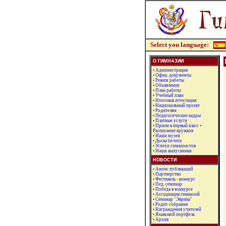
Select you language:
О ГИМНАЗИИ
•
Администрация
•
Офиц. документы
•
Режим работы
•
Объявления
•
План работы
•
Учебный план
•
Итоговая аттестация
•
Национальный проект
•
Родителям
•
Педагогические кадры
•
Платные услуги
•
Прием в первый класс
•
Расписание кружков
•
Наши музеи
•
Доска почета
•
Успехи гимназистов
•
Наши выпускники
НОВОСТИ
•
Анонс публикаций
•
Партнерство
•
Фестиваль - конкурс
•
Пед. семинар
•
Победа в конкурсе
•
Ассоциация гимназий
•
Семинар "Эврика"
•
Родит. собрания
•
Награждения учителей
•
Языковой портфель
•
Архив