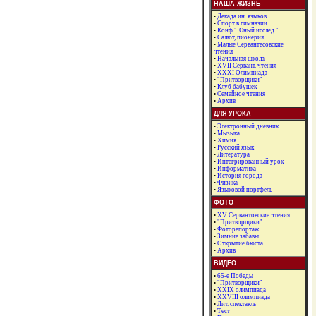
НАША ЖИЗНЬ
•
Декада ин. языков
•
Спорт в гимназии
•
Конф."Юный исслед."
•
Салют, пионерия!
•
Малые Сервантесовские
чтения
•
Начальная школа
•
XVII Сервант. чтения
•
ХХХI Олимпиада
•
"Притворщики"
•
Клуб бабушек
•
Семейное чтения
•
Архив
ДЛЯ УРОКА
•
Электронный дневник
•
Мызыка
•
Химия
•
Русский язык
•
Литература
•
Интегрированный урок
•
Информатика
•
История города
•
Физика
•
Языковой портфель
ФОТО
•
XV Сервантовские чтения
•
"Притворщики"
•
Фоторепортаж
•
Зимние забавы
•
Открытие бюста
•
Архив
ВИДЕО
•
65-е Победы
•
"Притворщики"
•
XXIX олимпиада
•
XXVIII олимпиада
•
Лит. спектакль
•
Тест