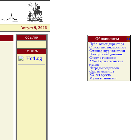
Август 9, 2026
ССЫЛКИ
Обновились:
Публ. отчет директора
Списки первоклассников
Семинар журналистики
c 20.06.97
Электронный дневник
Спорт в гимназии
XV-е Сервантесовские
чтения
Награды педагогов
Старая квартира
XX-лет музею
Музеи в гимназии