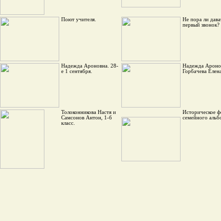
Поют учителя.
Не пора ли дава
первый звонок?
Надежда Ароновна. 28-
Надежда Ароно
е 1 сентября.
Горбачева Елена
Толоконникова Настя и
Историческое ф
Самсонов Антон, 1-б
семейного альб
класс.