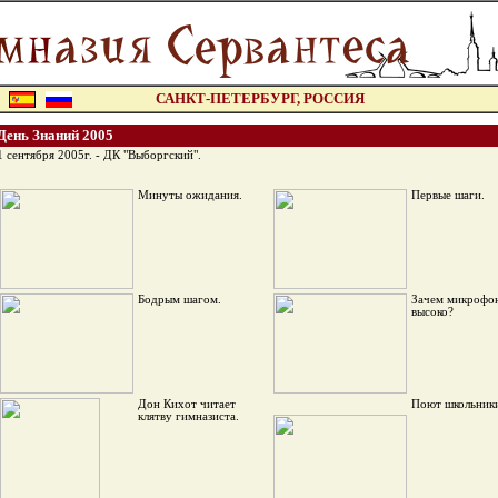
САНКТ-ПЕТЕРБУРГ, РОССИЯ
День Знаний 2005
1 сентября 2005г. - ДК "Выборгский".
Минуты ожидания.
Первые шаги.
Бодрым шагом.
Зачем микрофон
высоко?
Дон Кихот читает
Поют школьник
клятву гимназиста.