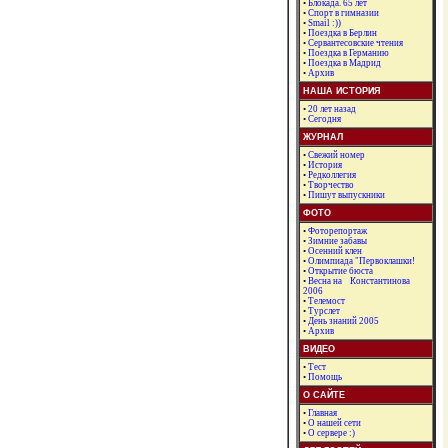
•
Блокада. 65 лет
•
Спорт в гимназии
•
Smail :))
•
Поездка в Берлин
•
Сервантесовские чтения
•
Поездка в Германию
•
Поездка в Мадрид
•
Архив
НАША ИСТОРИЯ
•
20 лет назад
•
Сегодня
ЖУРНАЛ
•
Свежий номер
•
История
•
Редколлегия
•
Творчество
•
Пишут выпускники
ФОТО
•
Фоторепортаж
•
Зимние забавы
•
Осенний клен
•
Олимпиада "Первоклашки!
•
Открытие бюста
•
Весна на Константинова
2006
•
Телемост
•
Турслет
•
День знаний 2005
•
Архив
ВИДЕО
•
Тест
•
Помощь
О САЙТЕ
•
Главная
•
О нашей сети
•
О сервере :)