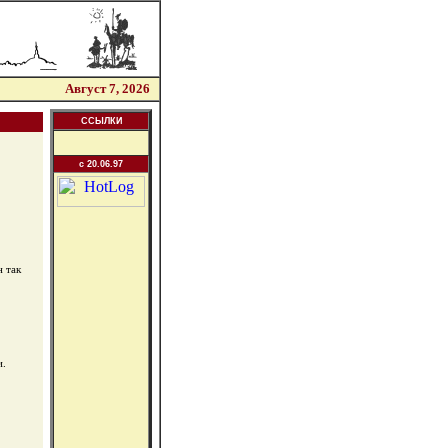
Август 7, 2026
ССЫЛКИ
c 20.06.97
 так
и.