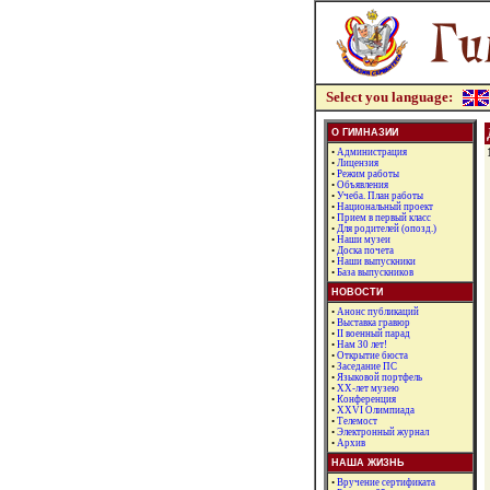
Select you language:
О ГИМНАЗИИ
•
Администрация
•
Лицензия
•
Режим работы
•
Объявления
•
Учеба. План работы
•
Национальный проект
•
Прием в первый класс
•
Для родителей (опозд.)
•
Наши музеи
•
Доска почета
•
Наши выпускники
•
База выпускников
НОВОСТИ
•
Анонс публикаций
•
Выставка гравюр
•
II военный парад
•
Нам 30 лет!
•
Открытие бюста
•
Заседание ПС
•
Языковой портфель
•
XX-лет музею
•
Конференция
•
XXVI Олимпиада
•
Телемост
•
Электронный журнал
•
Архив
НАША ЖИЗНЬ
•
Вручение сертификата