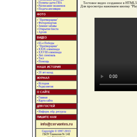
•
Пункты сдачи ГИА
Тестовое видео созданное в HTML5
•
Расписание экзаменов
Для просмотра нажимаем кнопку "Pla
•
Подача апелляции
ФОТО
•
"Притворщики"
•
Фоторепортаж
•
Зимние забавы
•
Открытие бюста
•
Архив
ВИДЕО
•
65-е Победы
•
"Притворщики"
•
XXIX олимпиада
•
XXVIII олимпиада
•
Лит. спектакль
•
Тест
•
Помощь
НАША ИСТОРИЯ
•
20 лет назад
ЖУРНАЛ
•
История
•
Редколлегия
О САЙТЕ
•
Главная
•
Карта сайта
ДЛЯ ГОСТЕЙ
•
Информ. обр. ресурсы
ПИШИТЕ НАМ
Copyright © 1997-2013
ГБОУ Гимназия № 148