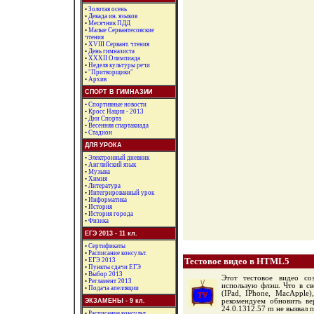
•
Золотая осень
•
Декада ин. языков
•
Месячник ПДД
•
Малые Сервантесовские
чтения
•
XVIII Сервант. чтения
•
День гимназиста
•
ХХХII Олимпиада
•
Неделя культуры речи
•
"Притворщики"
•
Архив
СПОРТ В ГИМНАЗИИ
•
Спортивные новости
•
Кросс Нации - 2013
•
Дни Спорта
•
Весенняя спартакиада
•
Стадион
ДЛЯ УРОКА
•
Электронный дневник
•
Английский язык
•
Музыка
•
Химия
•
Литература
•
Интегрированный урок
•
Информатика
•
История
•
История города
•
Физика
ЕГЭ 2013 - 11 кл.
•
Сертификаты
•
Расписание консульт.
Тестовое видео в HTML5
•
ЕГЭ 2013
•
Пункты сдачи ЕГЭ
•
Выбор 2013
Этот тестовое видео с
•
Регламент 2013
использую флэш. Что в св
•
Подача апелляции
(IPad, IPhone, MacApple)
ЭКЗАМЕНЫ - 9 кл.
рекомендуем обновить ве
24.0.1312.57 m не вызвал 
•
Расписание консульт.