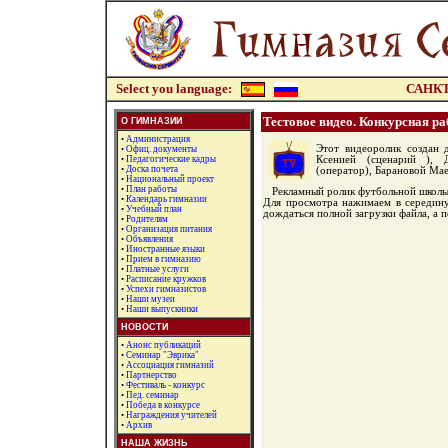
Select you language:
САНКТ
Тестовое видео. Конкурсная ра
О ГИМНАЗИИ
•
Администрация
Этот видеоролик создан д
•
Офиц. документы
•
Педагогические кадры
Ксенией (сценарий ), 
•
Доска почета
(оператор), Барановой Мае
•
Национальный проект
•
План работы
Рекламный ролик футбольной школы
•
Календарь гимназии
Для просмотра нажимаем в середину 
•
Учебный план
дождаться полной загрузки файла, а 
•
Родителям
•
Организация питания
•
Объявления
•
Иностранные языки
•
Прием в гимназию
•
Платные услуги
•
Расписание кружков
•
Успехи гимназистов
•
Наши музеи
•
Наши выпускники
НОВОСТИ
•
Анонс публикаций
•
Семинар "Эврика"
•
Ассоциация гимназий
•
Партнерство
•
Фестиваль - конкурс
•
Пед. семинар
•
Победа в конкурсе
•
Награждения учителей
•
Архив
НАША ЖИЗНЬ