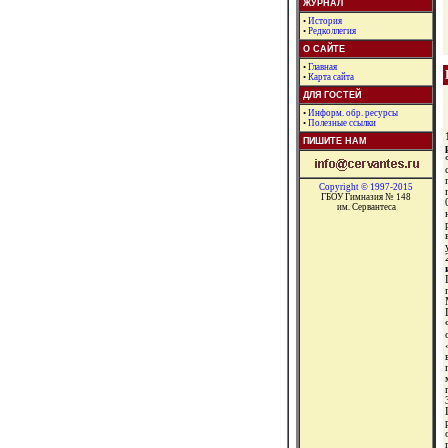
ЖУРНАЛ
•
История
•
Редколлегия
О САЙТЕ
•
Главная
•
Карта сайта
ДЛЯ ГОСТЕЙ
•
Информ. обр. ресурсы
•
Полезные ссылки
ПИШИТЕ НАМ
Copyright © 1997-2015
ГБОУ Гимназия № 148
им. Сервантеса