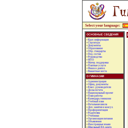
Select your language:
ОСНОВНЫЕ СВЕДЕНИЯ
•
Крат. информация
•
Структура
•
Документы
•
Образование
•
Обр. стандарты
•
Пед. состав
•
Руководство
•
МТО
•
Матер. поддержка
•
Платные услуги
•
Финхоз деятел.
•
Вакантные места
О ГИМНАЗИИ
•
Администрация
•
Офиц. документы
•
Класc. руководители
•
Доска почета
•
Национальный проект
•
План работы
•
Календарь гимназии
•
Учебный план
•
Начальная школа
•
Доп. занятия и консул.
•
Профориентация
•
Родителям
•
Учебники
•
Организация питания
•
Объявления
•
Иностранные языки
•
Школьный ИА центр