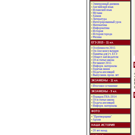
•
Электронный дневник
•
Английский язык
•
Испанский язык
•
Музыка
•
Химия
•
Литература
•
Интегрированный урок
•
Математика
•
Информатика
•
История
•
История города
•
Физика
ЕГЭ 2015 - 11 кл.
•
Особенности 2015
•
On-line консультация
•
Памятка для уч. ЕГЭ
•
Общест. наблюдатели
•
59-я статья закона
•
Регламент 2015
•
Информ. материалы
•
Горячая линия
•
Подача апелляций
•
Выпускник. прош. лет
ЭКЗАМЕНЫ - 11 кл.
•
Итоговое сочинение
ЭКЗАМЕНЫ - 9 кл.
•
Порядок ГИА-2014
•
59-я статья закона
•
Подача апелляций
•
Информ. материалы
ФОТО
•
"Притворщики"
•
Архив
НАША ИСТОРИЯ
•
20 лет назад