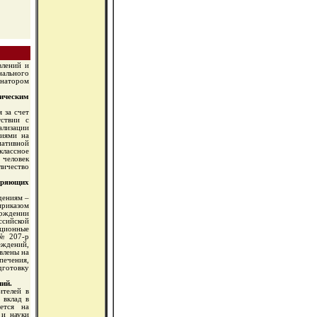
влений и
нального
рнатором
гическим
 за счет
ствии с
ализации
ниями на
мативной
лассное
человек
личество
дряющих
дениям –
приказом
ерждении
ссийской
ционные
 № 207-р
ждений,
влены на
ечения,
дготовку
ий.
ителей в
 вклад в
ется на
 и науки