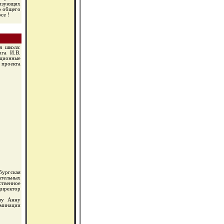
зующих
о общего
се !
я школа:
рга И.В.
ционные
проекта
бургская
ательных
ственное
иректор
ву Анну
оминации