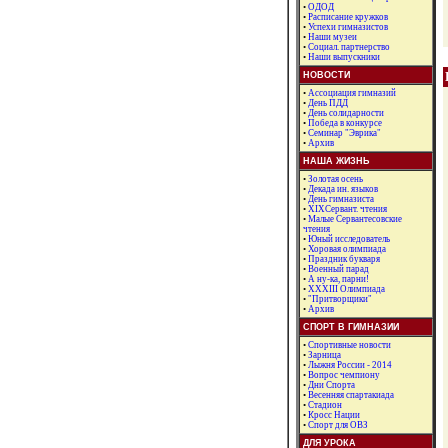
•
ОДОД
•
Расписание кружков
•
Успехи гимназистов
•
Наши музеи
•
Социал. партнерство
•
Наши выпускники
НОВОСТИ
•
Ассоциация гимназий
•
День ПДД
•
День солидарности
•
Победа в конкурсе
•
Семинар "Эврика"
•
Архив
НАША ЖИЗНЬ
•
Золотая осень
•
Декада ин. языков
•
День гимназиста
•
XIXСервант. чтения
•
Малые Сервантесовские
чтения
•
Юный исследователь
•
Хоровая олимпиада
•
Праздник букваря
•
Военный парад
•
А ну-ка, парни!
•
ХХХIII Олимпиада
•
"Притворщики"
•
Архив
СПОРТ В ГИМНАЗИИ
•
Спортивные новости
•
Зарница
•
Лыжня России - 2014
•
Вопрос чемпиону
•
Дни Спорта
•
Весенняя спартакиада
•
Стадион
•
Кросс Нации
•
Спорт для ОВЗ
ДЛЯ УРОКА