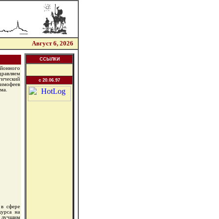
Август 6, 2026
ССЫЛКИ
айонного
дравляем
ический
c 20.06.97
Тимофеев
ма.
 в сфере
курса на
 лучшим