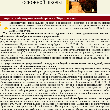
ОСНОВНОЙ ШКОЛЫ
Приоритетный национальный проект «Образование»
Приоритетный национальный проект «образование» включает в себя шесть напра
реализуется в соответствии с Сетевым планом по реализации приоритетного нацио
проекта в сфере образования в Санкт-Петербурге, утвержденным 27.12.2005 Губе
Санкт-Петербурга.
1.
Установление дополнительного вознаграждения за классное руководство педаго
работникам общеобразовательных учреждений.
Финансирование дополнительного вознаграждения за классное руководство осуществляется
средств бюджета Санкт-Петербурга и субсидий из федерального бюджета в соответ
постановлением Правительства Санкт-Петербурга от 17.01.2006 № 8 «О мерах по ре
постановления Правительства Российской федерации от 30.12.2005 № 854 (с измене
09.02.2006)». Доплата в размере 1000 рублей в месяц устанавливается в классах с нор
наполняемостью (25 человек) в дополнение к выплачиваемым ранее доплатам за к
руководство из регионального бюджета. При наполняемости класса менее 25 
вознаграждение устанавливается в размере, исчисленном по формуле 1000*n/25, где n – ко
учащихся в классе.
2.
Осуществление государственной поддержки общеобразовательных учреждений, вне
инновационные образовательные программы.
Государственная поддержка в размере 1,0 млн. рублей оказывается образовательным учреж
победителям конкурсного отбора, проводимого в Санкт-Петербурге в соответствии с 
Министерства образования и науки Российской Федерации от 07.03.2006 № 46 «Об утв
Порядка и критериев конкурсного отбора общеобразовательных учреждений субъектов Ро
Федерации и муниципальных общеобразовательных учреждений, внедряющих иннова
образовательные программы» и распоряжением Комитета по образованию от 17.03.2006
«О проведении в Санкт-Петербурге конкурсного отбора общеобразовательных учре
внедряющих инновационные образовательные программы». Эти средства могут быть напра
приобретение лабораторного оборудования, программного и методического обесп
модернизацию материально-технической учебной базы, повышение квалификации и перепо
педагогических работников общеобразовательного учреждения.
3.
Учреждении ежегодного поощрения лучших учителей общеобразовательных учрежден
Государственная поддержка учителей предполагает ежегодное денежное поощрение уч
размере 100 тысяч рублей каждое за высокое педагогическое мастерство и значительный
образование, востребованный обществом. Поощрение лучших учителей осуществля
принципах конкурсного отбора в соответствии с приказом Министерства образования