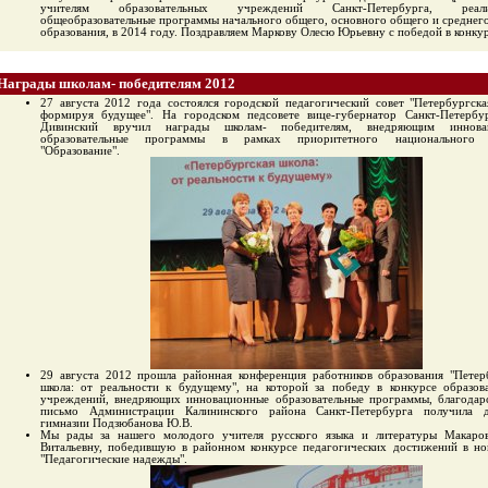
учителям образовательных учреждений Санкт-Петербурга, реали
общеобразовательные программы начального общего, основного общего и среднег
образования, в 2014 году. Поздравляем Маркову Олесю Юрьевну с победой в конкур
Награды школам- победителям 2012
27 августа 2012 года состоялся городской педагогический совет "Петербургска
формируя будущее". На городском педсовете вице-губернатор Санкт-Петербу
Дивинский вручил награды школам- победителям, внедряющим иннова
образовательные программы в рамках приоритетного национального 
"Образование".
29 августа 2012 прошла районная конференция работников образования "Петер
школа: от реальности к будущему", на которой за победу в конкурсе образов
учреждений, внедряющих инновационные образовательные программы, благодар
письмо Администрации Калининского района Санкт-Петербурга получила д
гимназии Подзюбанова Ю.В.
Мы рады за нашего молодого учителя русского языка и литературы Макаро
Витальевну, победившую в районном конкурсе педагогических достижений в н
"Педагогические надежды".