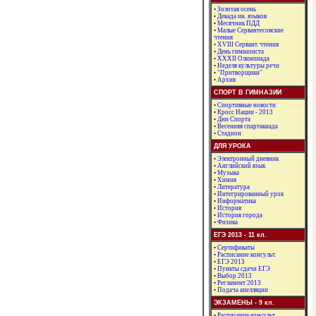
•
Золотая осень
•
Декада ин. языков
•
Месячник ПДД
•
Малые Сервантесовские
чтения
•
XVIII Сервант. чтения
•
День гимназиста
•
ХХХII Олимпиада
•
Неделя культуры речи
•
"Притворщики"
•
Архив
СПОРТ В ГИМНАЗИИ
•
Спортивные новости
•
Кросс Нации - 2013
•
Дни Спорта
•
Весенняя спартакиада
•
Стадион
ДЛЯ УРОКА
•
Электронный дневник
•
Английский язык
•
Музыка
•
Химия
•
Литература
•
Интегрированный урок
•
Информатика
•
История
•
История города
•
Физика
ЕГЭ 2013 - 11 кл.
•
Сертификаты
•
Расписание консульт.
•
ЕГЭ 2013
•
Пункты сдачи ЕГЭ
•
Выбор 2013
•
Регламент 2013
•
Подача апелляции
ЭКЗАМЕНЫ - 9 кл.
•
Расписание консульт.