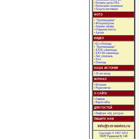
•
Пункты сдачи ГИА
•
Расписание экзаменов
•
Подача апелляции
ФОТО
•
"Притворщики"
•
Фоторепортаж
•
Зимние забавы
•
Открытие бюста
•
Архив
ВИДЕО
•
65-е Победы
•
"Притворщики"
•
XXIX олимпиада
•
XXVIII олимпиада
•
Лит. спектакль
•
Тест
•
Помощь
НАША ИСТОРИЯ
•
20 лет назад
ЖУРНАЛ
•
История
•
Редколлегия
О САЙТЕ
•
Главная
•
Карта сайта
ДЛЯ ГОСТЕЙ
•
Информ. обр. ресурсы
ПИШИТЕ НАМ
Copyright © 1997-2013
ГБОУ Гимназия № 148