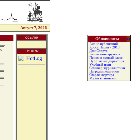
Август 7, 2026
ССЫЛКИ
Обновились:
Анонс публикаций
Кросс Нации - 2013
рс
Дни Спорта
c 20.06.97
Расписание кружков
Прием в первый класс
Публ. отчет директора
Учебный план
Семинар журналистики
Награды педагогов
Старая квартира
Музеи в гимназии