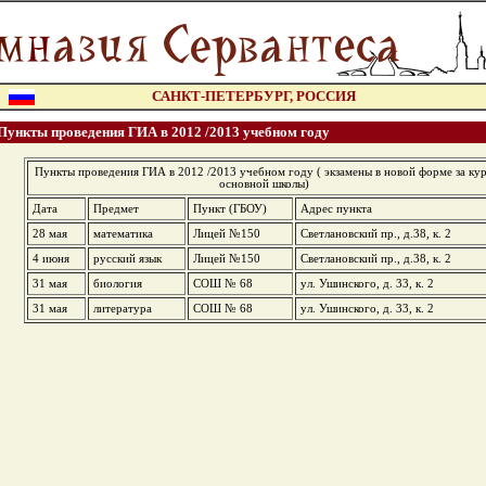
САНКТ-ПЕТЕРБУРГ, РОССИЯ
Пункты проведения ГИА в 2012 /2013 учебном году
Пункты проведения ГИА в 2012 /2013 учебном году ( экзамены в новой форме за ку
основной школы)
Дата
Предмет
Пункт (ГБОУ)
Адрес пункта
28 мая
математика
Лицей №150
Светлановский пр., д.38, к. 2
4 июня
русский язык
Лицей №150
Светлановский пр., д.38, к. 2
31 мая
биология
СОШ № 68
ул. Ушинского, д. 33, к. 2
31 мая
литература
СОШ № 68
ул. Ушинского, д. 33, к. 2