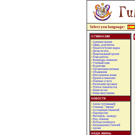
Select you language:
О ГИМНАЗИИ
•
Администрация
•
Офиц. документы
•
Педагогические кадры
•
Доска почета
•
Национальный проект
•
План работы
•
Календарь гимназии
•
Учебный план
•
Родителям
•
Организация питания
•
Объявления
•
Иностранные языки
•
Прием в гимназию
•
Платные услуги
•
Расписание кружков
•
Успехи гимназистов
•
Наши музеи
•
Наши выпускники
НОВОСТИ
•
Анонс публикаций
•
Семинар "Эврика"
•
Ассоциация гимназий
•
Партнерство
•
Фестиваль - конкурс
•
Пед. семинар
•
Победа в конкурсе
•
Награждения учителей
•
Архив
НАША ЖИЗНЬ