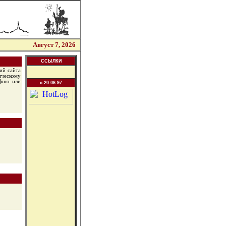
Август 7, 2026
ССЫЛКИ
ий сайта
ическому
афию или
c 20.06.97