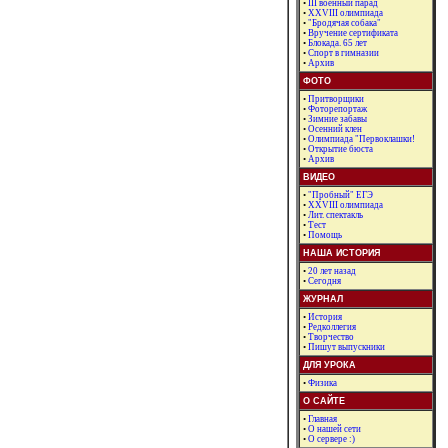
•
III военный парад
•
XXVIII олимпиада
•
"Бродячая собака"
•
Вручение сертификата
•
Блокада. 65 лет
•
Спорт в гимназии
•
Архив
ФОТО
•
Притворщики
•
Фоторепортаж
•
Зимние забавы
•
Осенний клен
•
Олимпиада "Первоклашки!
•
Открытие бюста
•
Архив
ВИДЕО
•
"Пробный" ЕГЭ
•
XXVIII олимпиада
•
Лит. спектакль
•
Тест
•
Помощь
НАША ИСТОРИЯ
•
20 лет назад
•
Сегодня
ЖУРНАЛ
•
История
•
Редколлегия
•
Творчество
•
Пишут выпускники
ДЛЯ УРОКА
•
Физика
О САЙТЕ
•
Главная
•
О нашей сети
•
О сервере :)