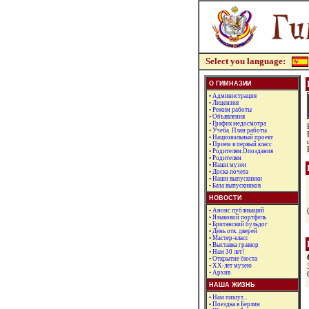
Select you language:
О ГИМНАЗИИ
•
Администрация
•
Лицензия
•
Режим работы
•
Объявления
•
График медосмотра
•
Учеба. План работы
•
Национальный проект
•
Прием в первый класс
•
Родителям.Опоздания
•
Родителям
•
Наши музеи
•
Доска почета
•
Наши выпускники
•
База выпускников
НОВОСТИ
•
Анонс публикаций
•
Языковой портфель
•
Британский бульдог
•
День отк. дверей
•
Мастер-класс
•
Выставка гравюр
•
Нам 30 лет!
•
Открытие бюста
•
XX-лет музею
•
Архив
НАША ЖИЗНЬ
•
Нам пишут...
•
Поездка в Берлин