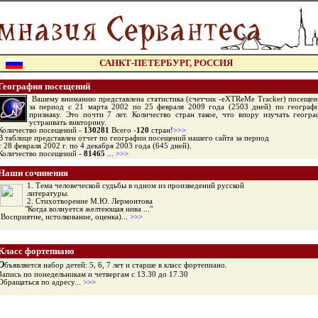
САНКТ-ПЕТЕРБУРГ, РОССИЯ
География посещений
Вашему вниманию представлена статистика (счетчик -eXTReMe Tracker) посещен
за период с 21 марта 2002 по 25 февраля 2009 года (2503 дней) по географ
признаку. Это почти 7 лет. Количество стран такое, что впору изучать геогр
устраивать викторину.
Количество посещений -
130281
Всего -
120
стран!
>>>
В таблице представлен отчет по географии посещений нашего сайта за период
с 28 февраля 2002 г. по 4 декабря 2003 года (645 дней).
Количество посещений -
81465
...
>>>
Наши сочинения
1. Тема человеческой судьбы в одном из произведений русской
литературы.
2. Стихотворение М.Ю. Лермонтова
"Когда волнуется желтеющая нива ..."
(Восприятие, истолкование, оценка)...
>>>
Класс фортепиано
О
бъявляется набор детей: 5, 6, 7 лет и старше в класс фортепиано.
Запись по понедельникам и четвергам с 13.30 до 17.30
Обращаться по адресу...
>>>