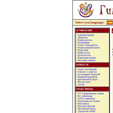
Select you language:
О ГИМНАЗИИ
•
Администрация
•
Лицензия
•
Режим работы
•
Объявления
•
Учеба. План работы
•
Национальный проект
•
Родителям
•
Наши музеи
•
Доска почета
•
Наши выпускники
•
База выпускников
НОВОСТИ
•
Анонс публикаций
•
Списки 1-х классов
•
Ассоциация гимназий
•
Языковой портфель
•
Британский бульдог
•
Мастер-класс
•
Архив
НАША ЖИЗНЬ
•
XV Сервантовские чтения
•
Рег. олимпиада
•
XXIX олимпиада
•
Праздники ин. языков
•
Нам пишут...
•
Поездка в Берлин
•
III военный парад
•
"Бродячая собака"