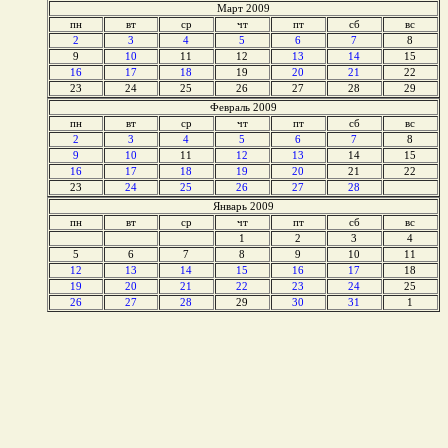
Март 2009
пн
вт
ср
чт
пт
сб
вс
2
3
4
5
6
7
8
9
10
11
12
13
14
15
16
17
18
19
20
21
22
23
24
25
26
27
28
29
Февраль 2009
пн
вт
ср
чт
пт
сб
вс
2
3
4
5
6
7
8
9
10
11
12
13
14
15
16
17
18
19
20
21
22
23
24
25
26
27
28
Январь 2009
пн
вт
ср
чт
пт
сб
вс
1
2
3
4
5
6
7
8
9
10
11
12
13
14
15
16
17
18
19
20
21
22
23
24
25
26
27
28
29
30
31
1