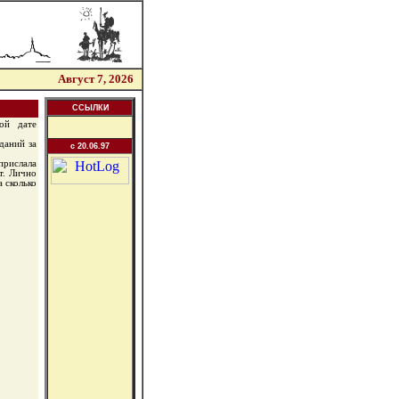
Август 7, 2026
ССЫЛКИ
ой дате
даний за
c 20.06.97
прислала
т. Лично
 сколько