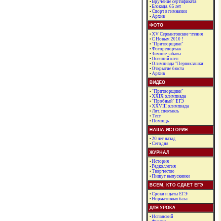
•
Вручение сертификата
•
Блокада. 65 лет
•
Спорт в гимназии
•
Архив
ФОТО
•
XV Сервантовские чтения
•
С Новым 2010 !
•
"Притворщики"
•
Фоторепортаж
•
Зимние забавы
•
Осенний клен
•
Олимпиада "Первоклашки!
•
Открытие бюста
•
Архив
ВИДЕО
•
"Притворщики"
•
XXIX олимпиада
•
"Пробный" ЕГЭ
•
XXVIII олимпиада
•
Лит. спектакль
•
Тест
•
Помощь
НАША ИСТОРИЯ
•
20 лет назад
•
Сегодня
ЖУРНАЛ
•
История
•
Редколлегия
•
Творчество
•
Пишут выпускники
ВСЕМ, КТО СДАЕТ ЕГЭ
•
Сроки и даты ЕГЭ
•
Нормативная база
ДЛЯ УРОКА
•
Испанский