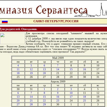
САНКТ-ПЕТЕРБУРГ, РОССИЯ
Для родителей. Опоздания.
Для просмотра списка опозданий "кликните" мышкой на нужн
календаря.
С 12 декабря 2008 г. мы ввели еще один показатель-количество опоз
учебный год. Пожалуйста не ровняйтесь на таких лидеров!
Хотим сообщить что в адрес гимназии пришел первый отклик. Его 
нам - Борисова Даша,учиница 6А кл. Вот что она пишет:"Я недавно заглянула на наш сай
мне и моей маме очень понравилась идея со "списком опоздавших"!!! Всегда нужно знать на
ты опоздал, ведь надо обязательно оценивать свои промахи! Так держать!"
Май 2009
пн
вт
ср
чт
пт
сб
вс
4
5
6
7
8
9
10
11
12
13
14
15
16
17
18
19
20
21
22
23
24
25
26
27
28
29
30
31
Апрель 2009
пн
вт
ср
чт
пт
сб
вс
30
31
1
2
3
4
5
6
7
8
9
10
11
12
13
14
15
16
17
18
19
20
21
22
23
24
25
26
27
28
29
30
1
2
3