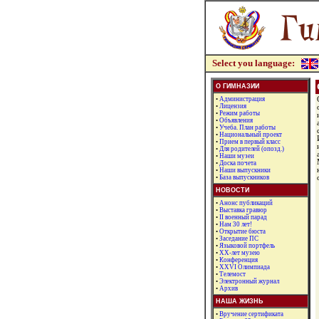
Select you language:
О ГИМНАЗИИ
•
Администрация
•
Лицензия
•
Режим работы
•
Объявления
•
Учеба. План работы
•
Национальный проект
•
Прием в первый класс
•
Для родителей (опозд.)
•
Наши музеи
•
Доска почета
•
Наши выпускники
•
База выпускников
НОВОСТИ
•
Анонс публикаций
•
Выставка гравюр
•
II военный парад
•
Нам 30 лет!
•
Открытие бюста
•
Заседание ПС
•
Языковой портфель
•
XX-лет музею
•
Конференция
•
XXVI Олимпиада
•
Телемост
•
Электронный журнал
•
Архив
НАША ЖИЗНЬ
•
Вручение сертификата