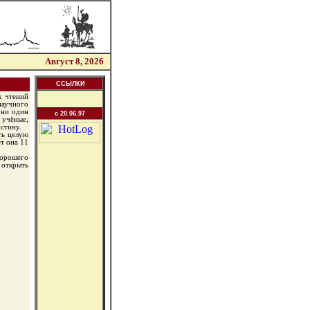
Август 8, 2026
ССЫЛКИ
х чтений
аучного
 ни один
c 20.06.97
 учёные,
стину.
ть целую
т она 11
хорошего
 открыть