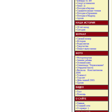
•
Блокада. 65 лет
•
Спорт в гимназии
•
Smail :))
•
Поездка в Берлин
•
Сервантесовские чтения
•
Поездка в Германию
•
Поездка в Мадрид
•
Архив
НАША ИСТОРИЯ
•
20 лет назад
•
Сегодня
ЖУРНАЛ
•
Свежий номер
•
История
•
Редколлегия
•
Творчество
•
Пишут выпускники
ФОТО
•
Фоторепортаж
•
Зимние забавы
•
Осенний клен
•
Олимпиада "Первоклашки!
•
Открытие бюста
•
Весна на Константинова
2006
•
Телемост
•
Турслет
•
День знаний 2005
•
Архив
ВИДЕО
•
Тест
•
Помощь
О САЙТЕ
•
Главная
•
О нашей сети
•
О сервере :)