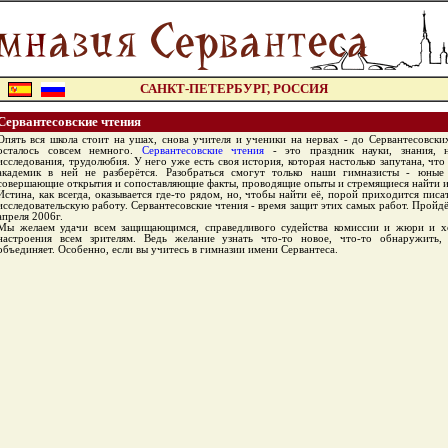
САНКТ-ПЕТЕРБУРГ, РОССИЯ
Сервантесовские чтения
Опять вся школа стоит на ушах, снова учителя и ученики на нервах - до Сервантесовски
осталось совсем немного.
Сервантесовские чтения
- это праздник науки, знания, н
исследования, трудолюбия. У него уже есть своя история, которая настолько запутана, что
академик в ней не разберётся. Разобраться смогут только наши гимназисты - юные
совершающие открытия и сопоставляющие факты, проводящие опыты и стремящиеся найти и
Истина, как всегда, оказывается где-то рядом, но, чтобы найти её, порой приходится писа
исследовательскую работу. Сервантесовские чтения - время защит этих самых работ. Пройдё
апреля 2006г.
Мы желаем удачи всем защищающимся, справедливого судейства комиссии и жюри и 
настроения всем зрителям. Ведь желание узнать что-то новое, что-то обнаружить,
объединяет. Особенно, если вы учитесь в гимназии имени Сервантеса.