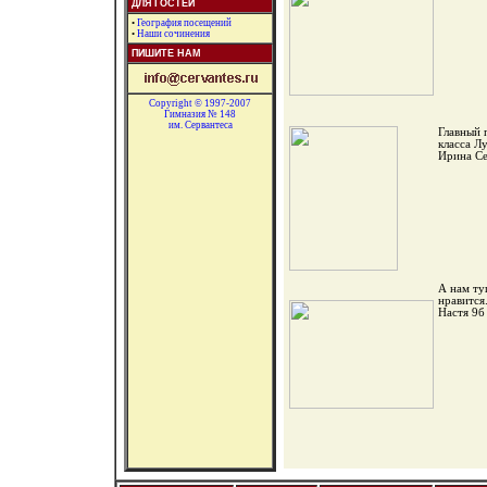
ДЛЯ ГОСТЕЙ
•
География посещений
•
Наши сочинения
ПИШИТЕ НАМ
Copyright © 1997-2007
Гимназия № 148
им. Сервантеса
Главный 
класса Л
Ирина Се
А нам ту
нравится
Настя 9б