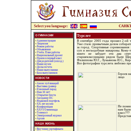
Select you language:
САНКТ
Турслет
О ГИМНАЗИИ
•
Администрация
В сентябре 2005 года прошел 2-ой т
•
Лицензия
Уже стало привычным делом собирать
•
Режим работы
за город. Спортивные соревнования 
•
Объявления
суп и несъедобные макароны. Кому-т
•
Учеба. План работы
никто не забудет эти два сент
•
Национальный проект
старшеклассниками рядом были Щерб
•
Прием в первый класс
Филиппова Ю.Г., Лукьянова И.С., Кир
•
Для родителей (опозд.)
Все фотографии турслета любезно пр
•
Наши музеи
•
Доска почета
•
Наши выпускники
•
База выпускников
Героев на
лицо
НОВОСТИ
•
Анонс публикаций
•
Выставка гравюр
•
II военный парад
•
Нам 30 лет!
•
Открытие бюста
•
Заседание ПС
•
Языковой портфель
•
XX-лет музею
Не помни
•
Конференция
нам было
•
XXVI Олимпиада
•
Телемост
класс???
•
Электронный журнал
Представ
•
Архив
НАША ЖИЗНЬ
•
Вручение сертификата