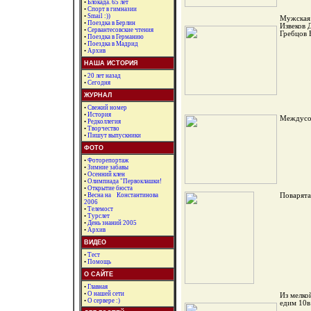
•
Блокада. 65 лет
•
Спорт в гимназии
•
Smail :))
Мужская
•
Поездка в Берлин
Извеков 
•
Сервантесовские чтения
Гребцов 
•
Поездка в Германию
•
Поездка в Мадрид
•
Архив
НАША ИСТОРИЯ
•
20 лет назад
•
Сегодня
ЖУРНАЛ
•
Свежий номер
•
История
Междусо
•
Редколлегия
•
Творчество
•
Пишут выпускники
ФОТО
•
Фоторепортаж
•
Зимние забавы
•
Осенний клен
•
Олимпиада "Первоклашки!
•
Открытие бюста
•
Весна на Константинова
Поварята
2006
•
Телемост
•
Турслет
•
День знаний 2005
•
Архив
ВИДЕО
•
Тест
•
Помощь
О САЙТЕ
•
Главная
•
О нашей сети
Из мелко
•
О сервере :)
едим 10в