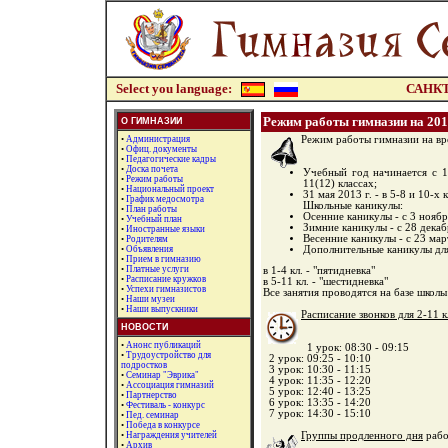
Select you language:
САНКТ
Режим работы гимназии на 2012
О ГИМНАЗИИ
•
Администрация
Режим работы гимназии на вр
•
Офиц. документы
•
Педагогические кадры
•
Доска почета
Учебный год начинается с 1 
•
Режим работы
11(12) классах;
•
Национальный проект
31 мая 2013 г. - в 5-8 и 10-х 
•
График медосмотра
Школьные каникулы:
•
План работы
Осенние каникулы - с 3 ноябр
•
Учебный план
Зимние каникулы - с 28 декаб
•
Иностранные языки
Весенние каникулы - с 23 мар
•
Родителям
Дополнительные каникулы для 
•
Объявления
•
Прием в гимназию
•
Платные услуги
в 1-4 кл. - "пятидневка"
•
Расписание кружков
в 5-11 кл. - "шестидневка"
•
Успехи гимназистов
Все занятия проводятся на базе школы
•
Наши музеи
•
Наши выпускники
Расписание звонков для 2-11 к
НОВОСТИ
•
Анонс публикаций
1 урок: 08:30 - 09:15
•
Трудоустройство для
2 урок: 09:25 - 10:10
подростков
3 урок: 10:30 - 11:15
•
Семинар "Эврика"
4 урок: 11:35 - 12:20
•
Ассоциация гимназий
5 урок: 12:40 - 13:25
•
Партнерство
6 урок: 13:35 - 14:20
•
Фестиваль - конкурс
7 урок: 14:30 - 15:10
•
Пед. семинар
•
Победа в конкурсе
•
Награждения учителей
Группы продленного дня
рабо
•
Архив