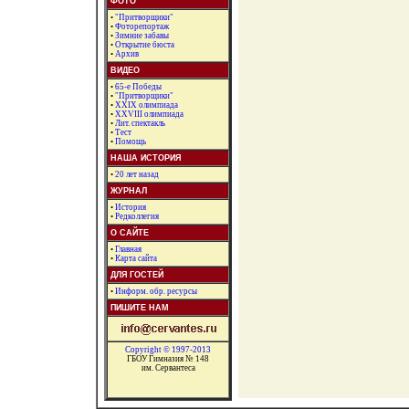
ФОТО
•
"Притворщики"
•
Фоторепортаж
•
Зимние забавы
•
Открытие бюста
•
Архив
ВИДЕО
•
65-е Победы
•
"Притворщики"
•
XXIX олимпиада
•
XXVIII олимпиада
•
Лит. спектакль
•
Тест
•
Помощь
НАША ИСТОРИЯ
•
20 лет назад
ЖУРНАЛ
•
История
•
Редколлегия
О САЙТЕ
•
Главная
•
Карта сайта
ДЛЯ ГОСТЕЙ
•
Информ. обр. ресурсы
ПИШИТЕ НАМ
Copyright © 1997-2013
ГБОУ Гимназия № 148
им. Сервантеса