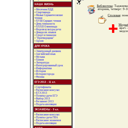
НАША ЖИЗНЬ
Библиотека
: Таджиев
вторник, четверг: 9-18
•
Месячник ПДД
•
Спартакиада
•
Малые Сервантесовские
Столовая
: пон
чтения
•
XVIII Сервант. чтения
•
День гимназиста
Медка
•
ХХХII Олимпиада
врач -
•
Неделя культуры речи
медсес
•
Декада ин. языков
•
Спорт в гимназии
•
"Притворщики"
•
Архив
ДЛЯ УРОКА
•
Электронный дневник
•
Английский язык
•
Музыка
•
Химия
•
Литература
•
Интегрированный урок
•
Информатика
•
История
•
История города
•
Физика
ЕГЭ 2013 - 11 кл.
•
Сертификаты
•
Расписание консульт.
•
ЕГЭ 2013
•
Пункты сдачи ЕГЭ
•
Выбор 2013
•
Регламент 2013
•
Подача апелляции
ЭКЗАМЕНЫ - 9 кл.
•
Расписание консульт.
•
Пункты сдачи ГИА
•
Расписание экзаменов
•
Подача апелляции