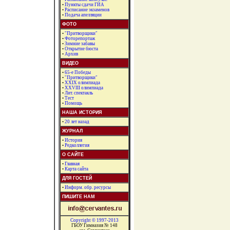
•
Пункты сдачи ГИА
•
Расписание экзаменов
•
Подача апелляции
ФОТО
•
"Притворщики"
•
Фоторепортаж
•
Зимние забавы
•
Открытие бюста
•
Архив
ВИДЕО
•
65-е Победы
•
"Притворщики"
•
XXIX олимпиада
•
XXVIII олимпиада
•
Лит. спектакль
•
Тест
•
Помощь
НАША ИСТОРИЯ
•
20 лет назад
ЖУРНАЛ
•
История
•
Редколлегия
О САЙТЕ
•
Главная
•
Карта сайта
ДЛЯ ГОСТЕЙ
•
Информ. обр. ресурсы
ПИШИТЕ НАМ
Copyright © 1997-2013
ГБОУ Гимназия № 148