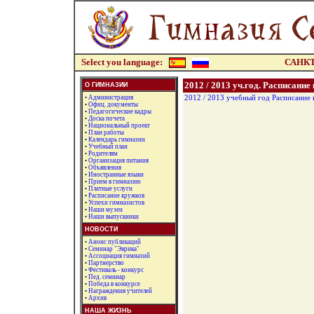
Select you language:
САНКТ
2012 / 2013 уч.год. Расписание 
О ГИМНАЗИИ
•
Администрация
2012 / 2013 учебный год Расписание 
•
Офиц. документы
•
Педагогические кадры
•
Доска почета
•
Национальный проект
•
План работы
•
Календарь гимназии
•
Учебный план
•
Родителям
•
Организация питания
•
Объявления
•
Иностранные языки
•
Прием в гимназию
•
Платные услуги
•
Расписание кружков
•
Успехи гимназистов
•
Наши музеи
•
Наши выпускники
НОВОСТИ
•
Анонс публикаций
•
Семинар "Эврика"
•
Ассоциация гимназий
•
Партнерство
•
Фестиваль - конкурс
•
Пед. семинар
•
Победа в конкурсе
•
Награждения учителей
•
Архив
НАША ЖИЗНЬ