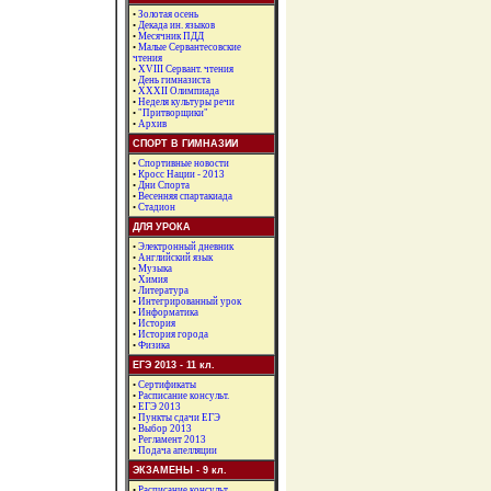
•
Золотая осень
•
Декада ин. языков
•
Месячник ПДД
•
Малые Сервантесовские
чтения
•
XVIII Сервант. чтения
•
День гимназиста
•
ХХХII Олимпиада
•
Неделя культуры речи
•
"Притворщики"
•
Архив
СПОРТ В ГИМНАЗИИ
•
Спортивные новости
•
Кросс Нации - 2013
•
Дни Спорта
•
Весенняя спартакиада
•
Стадион
ДЛЯ УРОКА
•
Электронный дневник
•
Английский язык
•
Музыка
•
Химия
•
Литература
•
Интегрированный урок
•
Информатика
•
История
•
История города
•
Физика
ЕГЭ 2013 - 11 кл.
•
Сертификаты
•
Расписание консульт.
•
ЕГЭ 2013
•
Пункты сдачи ЕГЭ
•
Выбор 2013
•
Регламент 2013
•
Подача апелляции
ЭКЗАМЕНЫ - 9 кл.
•
Расписание консульт.