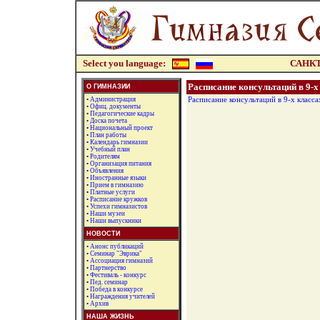
Select you language:
САНКТ
Расписание консультаций в 9-х 
О ГИМНАЗИИ
•
Администрация
Расписание консультаций в 9-х класс
•
Офиц. документы
•
Педагогические кадры
•
Доска почета
•
Национальный проект
•
План работы
•
Календарь гимназии
•
Учебный план
•
Родителям
•
Организация питания
•
Объявления
•
Иностранные языки
•
Прием в гимназию
•
Платные услуги
•
Расписание кружков
•
Успехи гимназистов
•
Наши музеи
•
Наши выпускники
НОВОСТИ
•
Анонс публикаций
•
Семинар "Эврика"
•
Ассоциация гимназий
•
Партнерство
•
Фестиваль - конкурс
•
Пед. семинар
•
Победа в конкурсе
•
Награждения учителей
•
Архив
НАША ЖИЗНЬ