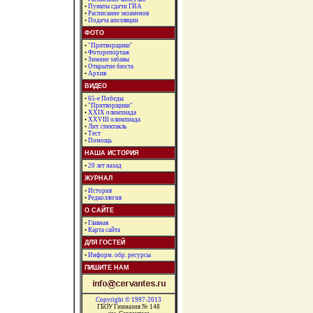
•
Пункты сдачи ГИА
•
Расписание экзаменов
•
Подача апелляции
ФОТО
•
"Притворщики"
•
Фоторепортаж
•
Зимние забавы
•
Открытие бюста
•
Архив
ВИДЕО
•
65-е Победы
•
"Притворщики"
•
XXIX олимпиада
•
XXVIII олимпиада
•
Лит. спектакль
•
Тест
•
Помощь
НАША ИСТОРИЯ
•
20 лет назад
ЖУРНАЛ
•
История
•
Редколлегия
О САЙТЕ
•
Главная
•
Карта сайта
ДЛЯ ГОСТЕЙ
•
Информ. обр. ресурсы
ПИШИТЕ НАМ
Copyright © 1997-2013
ГБОУ Гимназия № 148