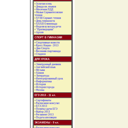
•
Золотая осень
•
Декада ин. языков
•
Месячник ПДД
•
Малые Сервантесовские
чтения
•
XVIII Сервант. чтения
•
День гимназиста
•
ХХХII Олимпиада
•
Неделя культуры речи
•
"Притворщики"
•
Архив
СПОРТ В ГИМНАЗИИ
•
Спортивные новости
•
Кросс Нации - 2013
•
Дни Спорта
•
Весенняя спартакиада
•
Стадион
ДЛЯ УРОКА
•
Электронный дневник
•
Английский язык
•
Музыка
•
Химия
•
Литература
•
Интегрированный урок
•
Информатика
•
История
•
История города
•
Физика
ЕГЭ 2013 - 11 кл.
•
Сертификаты
•
Расписание консульт.
•
ЕГЭ 2013
•
Пункты сдачи ЕГЭ
•
Выбор 2013
•
Регламент 2013
•
Подача апелляции
ЭКЗАМЕНЫ - 9 кл.
•
Расписание консульт.