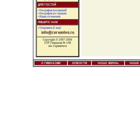
ДЛЯ ГОСТЕЙ
•
География посещений
•
География по странам
•
Наши сочинения
ПИШИТЕ НАМ
•
Отправить E-mail
Copyright © 1997-2009
ГОУ Гимназия № 148
им. Сервантеса
О ГИМНАЗИИ
НОВОСТИ
НАША ЖИЗНЬ
НАША 