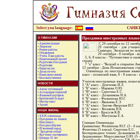
Select you language:
САНКТ
Праздники иностранных языко
О ГИМНАЗИИ
•
Администрация
С 29 сентября по 12 октяб
•
Лицензия
29 сентября - для учащих
•
Режим работы
Сааведра. Экскурсия по зал
•
Объявления
29 сентября - 6 октября - к
•
Учеба. План работы
5, 6, 8 классы - "Путешествие в ска
•
Национальный проект
страну.
•
Родителям.Опоздания
7 "а" класс - "Колумб и открытие Ам
•
Родителям
12 октября - День Испаноязычных стр
•
Наши музеи
Олимпиада по иностранным языкам 
•
Доска почета
класс - испанский язык, 6 - 8 классы -
•
Наши выпускники
•
База выпускников
Учителя иностранных языков, помога
НОВОСТИ
5 "А" класс - Демченко И.Л.
5 "Б" класс - Маркова О.Ю.
•
Анонс публикаций
5 "В" класс - Серегина Е.С.
•
Ассоциация гимназий
6 "А" класс - Дольникова Н.А.
•
Языковой портфель
•
Британский бульдог
6 "Б" класс - Филиппова Ю.Г.
•
Мастер-класс
6 "В" класс - Яковлева Е.Э.
•
Архив
7 "А" класс - Значко-Яворская И.Г.
8 "А" класс - Коськова Н.Б.
НАША ЖИЗНЬ
8 "Б" класс - Красуля К.В.
8 "В" класс - Мигунова Е.А.
•
XXIX олимпиада
•
Праздники ин. языков
•
Нам пишут...
Станции Олимпиады:
•
Поездка в Берлин
Грамматика: Филиппова Ю.Г. (5 - 6 кла
•
III военный парад
Фонетика (5 класы): Серегина Е.С.
•
"Бродячая собака"
Беспереводное чтение: Дольникова Н.А.
•
Вручение сертификата
Аудирование: Мирославская О.Ю. (5 - 
•
Блокада. 65 лет
Английский язык: Сафарова Т.В. (6 кла