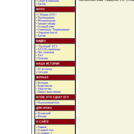
•
Спорт в гимназии
•
Архив
ФОТО
•
С Новым 2010 !
•
Притворщики
•
Фоторепортаж
•
Зимние забавы
•
Осенний клен
•
Олимпиада "Первоклашки!
•
Открытие бюста
•
Архив
ВИДЕО
•
"Пробный" ЕГЭ
•
XXVIII олимпиада
•
Лит. спектакль
•
Тест
•
Помощь
НАША ИСТОРИЯ
•
20 лет назад
•
Сегодня
ЖУРНАЛ
•
История
•
Редколлегия
•
Творчество
•
Пишут выпускники
ВСЕМ, КТО СДАЕТ ЕГЭ
•
Нормативная база
ДЛЯ УРОКА
•
Испанский
•
Физика
О САЙТЕ
•
Главная
•
О нашей сети
•
О сервере :)