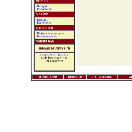
ЖУРНАЛ
•
История
•
Редколлегия
О САЙТЕ
•
Главная
•
Карта сайта
ДЛЯ ГОСТЕЙ
•
Информ. обр. ресурсы
•
Полезные ссылки
ПИШИТЕ НАМ
Copyright © 1997-2015
ГБОУ Гимназия № 148
им. Сервантеса
О ГИМНАЗИИ
НОВОСТИ
НАША ЖИЗНЬ
А