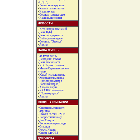
•
ОДОД
•
Расписание кружков
•
Успехи гимназистов
•
Наши музеи
•
Социал. партнерство
•
Наши выпускники
НОВОСТИ
•
Ассоциация гимназий
•
День ПДД
•
День солидарности
•
Победа в конкурсе
•
Семинар "Эврика"
•
Архив
НАША ЖИЗНЬ
•
Золотая осень
•
Декада ин. языков
•
День гимназиста
•
XIXСервант. чтения
•
Малые Сервантесовские
чтения
•
Юный исследователь
•
Хоровая олимпиада
•
Праздник букваря
•
Военный парад
•
А ну-ка, парни!
•
ХХХIII Олимпиада
•
"Притворщики"
•
Архив
СПОРТ В ГИМНАЗИИ
•
Спортивные новости
•
Зарница
•
Лыжня России - 2014
•
Вопрос чемпиону
•
Дни Спорта
•
Весенняя спартакиада
•
Стадион
•
Кросс Нации
•
Спорт для ОВЗ
ДЛЯ УРОКА