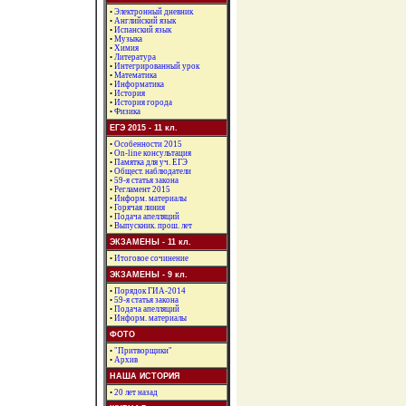
•
Электронный дневник
•
Английский язык
•
Испанский язык
•
Музыка
•
Химия
•
Литература
•
Интегрированный урок
•
Математика
•
Информатика
•
История
•
История города
•
Физика
ЕГЭ 2015 - 11 кл.
•
Особенности 2015
•
On-line консультация
•
Памятка для уч. ЕГЭ
•
Общест. наблюдатели
•
59-я статья закона
•
Регламент 2015
•
Информ. материалы
•
Горячая линия
•
Подача апелляций
•
Выпускник. прош. лет
ЭКЗАМЕНЫ - 11 кл.
•
Итоговое сочинение
ЭКЗАМЕНЫ - 9 кл.
•
Порядок ГИА-2014
•
59-я статья закона
•
Подача апелляций
•
Информ. материалы
ФОТО
•
"Притворщики"
•
Архив
НАША ИСТОРИЯ
•
20 лет назад