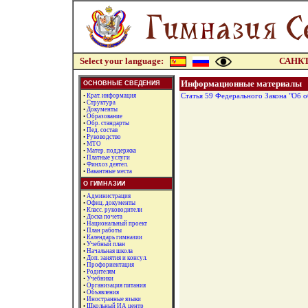
Select your language:
САНКТ
Информационные материалы
ОСНОВНЫЕ СВЕДЕНИЯ
•
Крат. информация
Статья 59 Федерального Закона "Об о
•
Структура
•
Документы
•
Образование
•
Обр. стандарты
•
Пед. состав
•
Руководство
•
МТО
•
Матер. поддержка
•
Платные услуги
•
Финхоз деятел.
•
Вакантные места
О ГИМНАЗИИ
•
Администрация
•
Офиц. документы
•
Класc. руководители
•
Доска почета
•
Национальный проект
•
План работы
•
Календарь гимназии
•
Учебный план
•
Начальная школа
•
Доп. занятия и консул.
•
Профориентация
•
Родителям
•
Учебники
•
Организация питания
•
Объявления
•
Иностранные языки
•
Школьный ИА центр