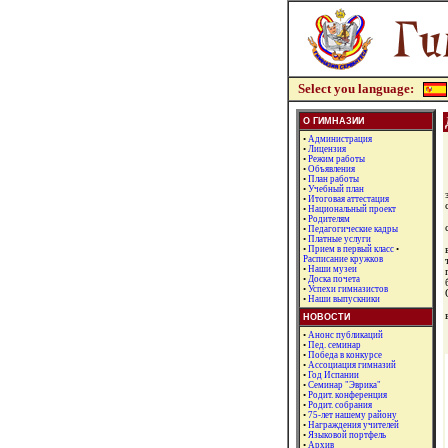
Select you language:
О ГИМНАЗИИ
•
Администрация
•
Лицензия
•
Режим работы
•
Объявления
•
План работы
•
Учебный план
•
Итоговая аттестация
•
Национальный проект
•
Родителям
•
Педагогические кадры
•
Платные услуги
•
Прием в первый класс
•
Расписание кружков
•
Наши музеи
•
Доска почета
•
Успехи гимназистов
•
Наши выпускники
НОВОСТИ
•
Анонс публикаций
•
Пед. семинар
•
Победа в конкурсе
•
Ассоциация гимназий
•
Год Испании
•
Семинар "Эврика"
•
Родит. конференция
•
Родит. собрания
•
75-лет нашему району
•
Награждения учителей
•
Языковой портфель
•
Архив