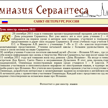
САНКТ-ПЕТЕРБУРГ, РОССИЯ
День иностр. языков 2011
29 сентября 2011 года в гимназии прошел традиционный праздник для начальн
– День рождения Сервантеса. Вот уже много лет в этот день ученики 2 – 4
собираются на первом уроке в актовом зале гимназии, участвуют в театрали
представлении и дарят свои подарки Сервантесу. В этом учебном году учителя 
Е.С. и Макарова А.В. вместе с учениками 7 «В» и 11 «А» классов подготовил
захватывающее представление. Ученики начальной школы с большим удовольствием п
стихи и спели песенки на языке Сервантеса.
30 октября ученики 4 классов посетили школьный музей «Россия – Испания ХХ век», где уз
себя новую информацию про жизнь и творчество Мигеля Сервантеса,чье имя носит наша ги
11 октября 2011 года вся гимназия жила под девизом «День Испании». На входе в гимн
встречали Дон Кихот, Санчо Панса и несравненная Дульсинея. В этот день прошла,ста
традиционной, Олимпиада поиностранным языкам среди учащихся 5 – 8 классов. У
гимназии участвовали в интеллектуальном марафоне по иностранным языкам, в турнире зн
брейн-ринге про Испанию. Все учителя иностранных языков приняли участие в подготовке к
Олимпиаде, разработали интересные и захватывающие задания на испанском и английском яз
А начинался день с приветствия участников Олимпиады. Каждый класс представил на суд ж
видение стихотворения на испанском языке про Испанию.
Фотоотчет о дне иностр. языков