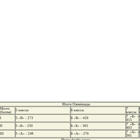
Итоги Олимпиады
Место
7
5 классы
6 классы
(баллы)
классы
7 «Б» -
I
5 «В» - 273
6 «В» - 426
415
7 «В» -
II
5 «Б» - 250
6 «Б» - 305
403
7 «А» -
III
5 «А» - 248
6 «А» - 276
361
Итоги брейн-ринга