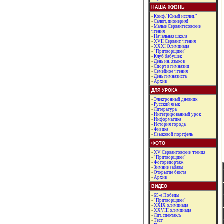
НАША ЖИЗНЬ
•
Конф."Юный исслед."
•
Салют, пионерия!
•
Малые Сервантесовские
чтения
•
Начальная школа
•
XVII Сервант. чтения
•
ХХХI Олимпиада
•
"Притворщики"
•
Клуб бабушек
•
День ин. языков
•
Спорт в гимназии
•
Семейное чтения
•
День гимназиста
•
Архив
ДЛЯ УРОКА
•
Электронный дневник
•
Русский язык
•
Литература
•
Интегрированный урок
•
Информатика
•
История города
•
Физика
•
Языковой портфель
ФОТО
•
XV Сервантовские чтения
•
"Притворщики"
•
Фоторепортаж
•
Зимние забавы
•
Открытие бюста
•
Архив
ВИДЕО
•
65-е Победы
•
"Притворщики"
•
XXIX олимпиада
•
XXVIII олимпиада
•
Лит. спектакль
•
Тест