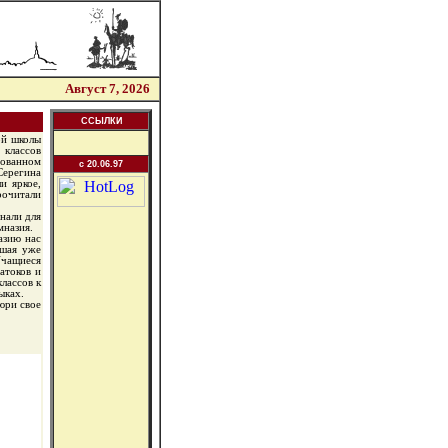
Август 7, 2026
ССЫЛКИ
ой школы
 классов
зованном
c 20.06.97
Серегина
и яркое,
рочитали
нали для
мназия.
азию нас
вшая уже
чащиеся
атоков и
лассов к
ыках.
юри свое