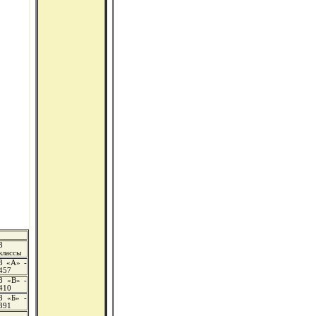
8
классы
8 «А» -
457
8 «В» -
410
8 «Б» -
391