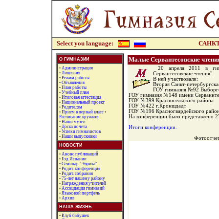
Select you language:
САНКТ
Малые Сервантесовские чтени
О ГИМНАЗИИ
•
Администрация
20 апреля 2011 в гимн
•
Лицензия
Сервантесовские чтения".
•
Режим работы
В ней участвовали:
•
Объявления
Вторая Санкт-петербургска
•
План работы
ГОУ гимназия №92 Выборг
•
Учебный план
ГОУ гимназия №148 имени Серваннте
•
Итоговая аттестация
ГОУ №399 Красносельского района
•
Национальный проект
ГОУ №422 г.Кроншдадт
•
Родителям
ГОУ №196 Красногвардейского район
•
Прием в первый класс
•
На конференции было представлено 27
Расписание кружков
•
Наши музеи
•
Доска почета
Итоги конференции.
•
Успехи гимназистов
•
Наши выпускники
Фотоотчет
НОВОСТИ
•
Анонс публикаций
•
Год Испании
•
Семинар "Эврика"
•
Родит. конференция
•
Родит. собрания
•
75-лет нашему району
•
Награждения учителей
•
Ассоциация гимназий
•
Языковой портфель
•
Архив
НАША ЖИЗНЬ
•
Клуб бабушек