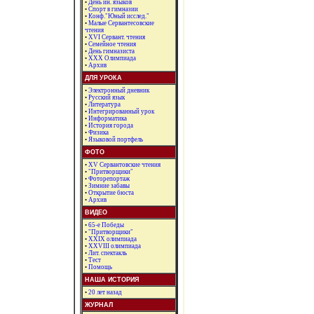
•
День ин. языков
•
Спорт в гимназии
•
Конф."Юный исслед."
•
Малые Сервантесовские
чтения
•
XVI Сервант. чтения
•
Семейное чтения
•
День гимназиста
•
ХХХ Олимпиада
•
Архив
ДЛЯ УРОКА
•
Электронный дневник
•
Русский язык
•
Литература
•
Интегрированный урок
•
Информатика
•
История города
•
Физика
•
Языковой портфель
ФОТО
•
XV Сервантовские чтения
•
"Притворщики"
•
Фоторепортаж
•
Зимние забавы
•
Открытие бюста
•
Архив
ВИДЕО
•
65-е Победы
•
"Притворщики"
•
XXIX олимпиада
•
XXVIII олимпиада
•
Лит. спектакль
•
Тест
•
Помощь
НАША ИСТОРИЯ
•
20 лет назад
ЖУРНАЛ