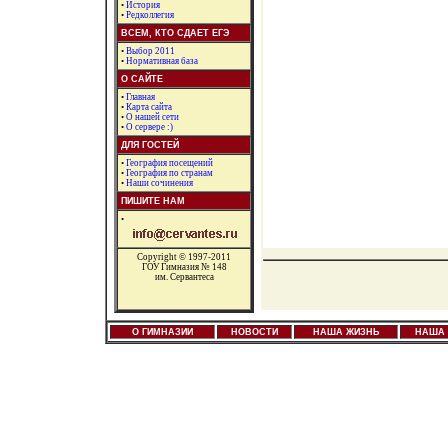
•
История
•
Редколлегия
ВСЕМ, КТО СДАЕТ ЕГЭ
•
Выбор 2011
•
Нормативная база
О САЙТЕ
•
Главная
•
Карта сайта
•
О нашей сети
•
О сервере :)
ДЛЯ ГОСТЕЙ
•
География посещений
•
География по странам
•
Наши сочинения
ПИШИТЕ НАМ
•
Copyright © 1997-2011
ГОУ Гимназия № 148
им. Сервантеса
О ГИМНАЗИИ
НОВОСТИ
НАША ЖИЗНЬ
НАША 