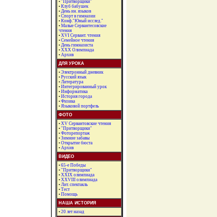
•
"Притворщики"
•
Клуб бабушек
•
День ин. языков
•
Спорт в гимназии
•
Конф."Юный исслед."
•
Малые Сервантесовские
чтения
•
XVI Сервант. чтения
•
Семейное чтения
•
День гимназиста
•
ХХХ Олимпиада
•
Архив
ДЛЯ УРОКА
•
Электронный дневник
•
Русский язык
•
Литература
•
Интегрированный урок
•
Информатика
•
История города
•
Физика
•
Языковой портфель
ФОТО
•
XV Сервантовские чтения
•
"Притворщики"
•
Фоторепортаж
•
Зимние забавы
•
Открытие бюста
•
Архив
ВИДЕО
•
65-е Победы
•
"Притворщики"
•
XXIX олимпиада
•
XXVIII олимпиада
•
Лит. спектакль
•
Тест
•
Помощь
НАША ИСТОРИЯ
•
20 лет назад