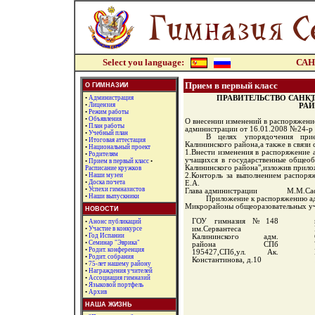
Select you language:
САН
Прием в первый класс
О ГИМНАЗИИ
•
Администрация
ПРАВИТЕЛЬСТВО САНК
•
Лицензия
РАЙ
•
Режим работы
•
Объявления
О внесении изменений в распоряжени
•
План работы
администрации от 16.01.2008 №24-р
•
Учебный план
В целях упорядочения прие
•
Итоговая аттестация
Калининского района,а также в связи
•
Национальный проект
1.Внести изменения в распоряжение
•
Родителям
учащихся в государственные общеоб
•
Прием в первый класс
•
Калининского района",изложив прил
Расписание кружков
•
Наши музеи
2.Конторль за выполнением распоря
•
Доска почета
Е.А.
•
Успехи гимназистов
Глава администрации М.М.Саф
•
Наши выпускники
Приложение к распоряжению а
Микрорайоны общеоразовательных у
НОВОСТИ
ГОУ гимназия №148
•
Анонс публикаций
•
Участие в конкурсе
им.Сервантеса
•
Год Испании
Калининского адм.
•
Семинар "Эврика"
района СПб
•
Родит. конференция
195427,СПб,ул. Ак.
•
Родит. собрания
Константинова, д.10
•
75-лет нашему району
•
Награждения учителей
•
Ассоциация гимназий
•
Языковой портфель
•
Архив
НАША ЖИЗНЬ