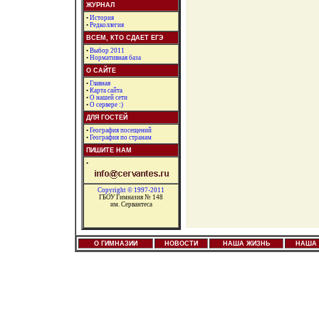
ЖУРНАЛ
•
История
•
Редколлегия
ВСЕМ, КТО СДАЕТ ЕГЭ
•
Выбор 2011
•
Нормативная база
О САЙТЕ
•
Главная
•
Карта сайта
•
О нашей сети
•
О сервере :)
ДЛЯ ГОСТЕЙ
•
География посещений
•
География по странам
ПИШИТЕ НАМ
•
Copyright © 1997-2011
ГБОУ Гимназия № 148
им. Сервантеса
О ГИМНАЗИИ
НОВОСТИ
НАША ЖИЗНЬ
НАША 