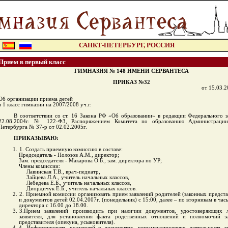
:
САНКТ-ПЕТЕРБУРГ, РОССИЯ
Прием в первый класс
ГИМНАЗИЯ № 148 ИМЕНИ СЕРВАНТЕСА
ПРИКАЗ №32
от 15.03.2
Об организации приема детей
в 1 класс гимназии на 2007/2008 уч.г.
В соответствии со ст. 16 Закона РФ «Об образовании» в редакции Федерального з
22.08.2004г. № 122-ФЗ, Распоряжением Комитета по образованию Администрации
Петербурга № 37-р от 02.02.2005г.
ПРИКАЗЫВАЮ:
1. Создать приемную комиссию в составе:
Председатель - Полозов А.М., директор;
Зам. председателя - Макарова О.Б., зам. директора по УР;
Члены комиссии:
Лавинская Т.В., врач-педиатр,
Зайцева Л.А., учитель начальных классов,
Лебедева Е.Б., учитель начальных классов,
Диордичук Е.Б., учитель начальных классов.
2. Приемной комиссии организовать прием заявлений родителей (законных предста
и документов детей 02.04.2007г. (понедельник) с 15:00, далее – по вторникам в ча
директора с 16.00 до 18.00.
3.Прием заявлений производить при наличии документов, удостоверяющих л
заявителя, для установления факта родственных отношений и полномочий з
представителя (опекуна, усыновителя).
4. Информировать родителей о документах, регламентирующих деятельность г