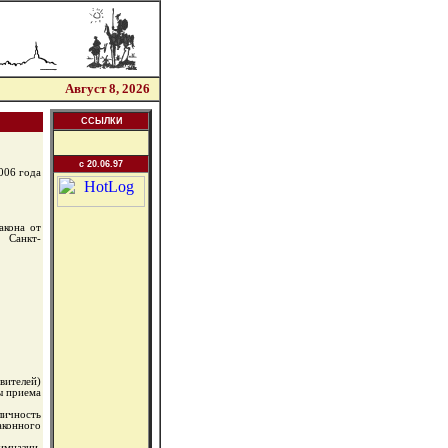
Август 8, 2026
ССЫЛКИ
c 20.06.97
006 года
акона от
 Санкт-
вителей)
сы приема
ичность
аконного
имназии,