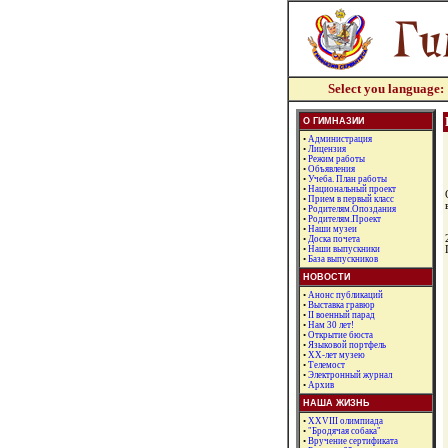
Select you language
О ГИМНАЗИИ
•
Администрация
•
Лицензия
•
Режим работы
•
Объявления
•
Учеба. План работы
•
Национальный проект
•
Прием в первый класс
•
Родителям.Опоздания
•
Родителям.Проект
•
Наши музеи
•
Доска почета
•
Наши выпускники
•
База выпускников
НОВОСТИ
•
Анонс публикаций
•
Выставка гравюр
•
II военный парад
•
Нам 30 лет!
•
Открытие бюста
•
Языковой портфель
•
XX-лет музею
•
Телемост
•
Электронный журнал
•
Архив
НАША ЖИЗНЬ
•
XXVIII олимпиада
•
"Бродячая собака"
•
Вручение сертификата