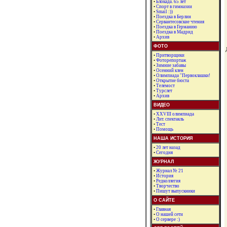
•
Блокада. 65 лет
•
Спорт в гимназии
•
Smail :))
•
Поездка в Берлин
•
Сервантесовские чтения
•
Поездка в Германию
•
Поездка в Мадрид
•
Архив
ФОТО
•
Притворщики
•
Фоторепортаж
•
Зимние забавы
•
Осенний клен
•
Олимпиада "Первоклашки!
•
Открытие бюста
•
Телемост
•
Турслет
•
Архив
ВИДЕО
•
XXVIII олимпиада
•
Лит. спектакль
•
Тест
•
Помощь
НАША ИСТОРИЯ
•
20 лет назад
•
Сегодня
ЖУРНАЛ
•
Журнал № 21
•
История
•
Редколлегия
•
Творчество
•
Пишут выпускники
О САЙТЕ
•
Главная
•
О нашей сети
•
О сервере :)