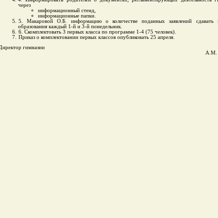
через
информационный стенд,
информационные папки.
5. Макаровой О.Б. информацию о количестве поданных заявлений сдавать 
образования каждый 1-й и 3-й понедельник.
6. Скомплектовать 3 первых класса по программе 1-4 (75 человек).
Приказ о комплектовании первых классов опубликовать 25 апреля.
Директор гимназии
А.М.