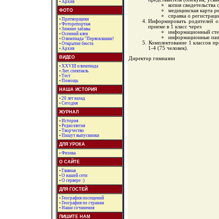
•
Архив
копия свидетельства 
медицинская карта ре
ФОТО
справка о регистраци
•
Притворщики
Информировать родителей о
•
Фоторепортаж
приеме в 1 класс через
•
Зимние забавы
информационный сте
•
Осенний клен
информационные пап
•
Олимпиада "Первоклашки!
Комплектование 1 классов п
•
Открытие бюста
1-4 (75 человек).
•
Архив
ВИДЕО
Директор гимназии
•
XXVIII олимпиада
•
Лит. спектакль
•
Тест
•
Помощь
НАША ИСТОРИЯ
•
20 лет назад
•
Сегодня
ЖУРНАЛ
•
История
•
Редколлегия
•
Творчество
•
Пишут выпускники
ДЛЯ УРОКА
•
Физика
О САЙТЕ
•
Главная
•
О нашей сети
•
О сервере :)
ДЛЯ ГОСТЕЙ
•
География посещений
•
География по странам
•
Наши сочинения
ПИШИТЕ НАМ