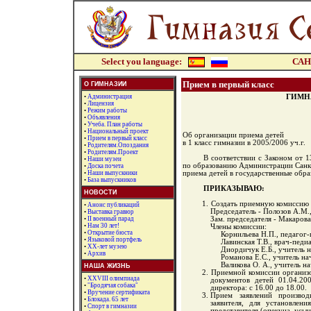
Select you language:
САН
Прием в первый класс
О ГИМНАЗИИ
•
Администрация
ГИМНА
•
Лицензия
•
Режим работы
•
Объявления
•
Учеба. План работы
•
Национальный проект
Об организации приема детей
•
Прием в первый класс
в 1 класс гимназии в 2005/2006 уч.г.
•
Родителям.Опоздания
•
Родителям.Проект
В соответствии с Законом от
1
•
Наши музеи
по образованию Администрации Сан
•
Доска почета
•
Наши выпускники
приема детей в государственные обр
•
База выпускников
ПРИКАЗЫВАЮ:
НОВОСТИ
Создать приемную комиссию в
•
Анонс публикаций
Председатель - Полозов А.М.
•
Выставка гравюр
Зам. председателя - Макарова
•
II военный парад
•
Нам 30 лет!
Члены комиссии:
•
Открытие бюста
Корнильева Н.П., педагог-
•
Языковой портфель
Лавинская Т.В., врач-педиа
•
XX-лет музею
Диордичук Е.Б., учитель на
•
Архив
Романова Е.С., учитель нач
Валикова О. А., учитель на
НАША ЖИЗНЬ
Приемной комиссии организо
•
XXVIII олимпиада
документов детей 01.04.20
•
"Бродячая собака"
директора: с 16.00 до 18.00.
•
Вручение сертификата
Прием заявлений производ
•
Блокада. 65 лет
заявителя, для установлен
•
Спорт в гимназии
представителя (опекуна, усы