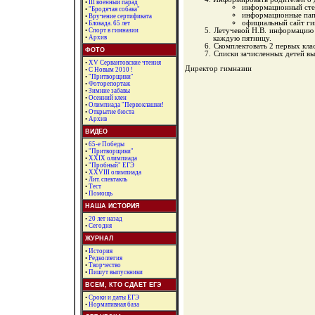
•
III военный парад
информационный сте
•
"Бродячая собака"
информационные пап
•
Вручение сертификата
официальный сайт ги
•
Блокада. 65 лет
Летучевой Н.В. информацию о
•
Спорт в гимназии
•
Архив
каждую пятницу.
Скомплектовать 2 первых клас
ФОТО
Списки зачисленных детей вы
•
XV Сервантовские чтения
Директор гимназии
•
С Новым 2010 !
•
"Притворщики"
•
Фоторепортаж
•
Зимние забавы
•
Осенний клен
•
Олимпиада "Первоклашки!
•
Открытие бюста
•
Архив
ВИДЕО
•
65-е Победы
•
"Притворщики"
•
XXIX олимпиада
•
"Пробный" ЕГЭ
•
XXVIII олимпиада
•
Лит. спектакль
•
Тест
•
Помощь
НАША ИСТОРИЯ
•
20 лет назад
•
Сегодня
ЖУРНАЛ
•
История
•
Редколлегия
•
Творчество
•
Пишут выпускники
ВСЕМ, КТО СДАЕТ ЕГЭ
•
Сроки и даты ЕГЭ
•
Нормативная база