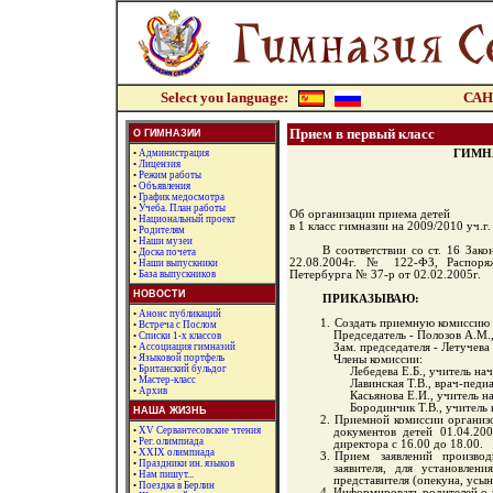
Select you language:
САН
Прием в первый класс
О ГИМНАЗИИ
•
Администрация
ГИМНА
•
Лицензия
•
Режим работы
•
Объявления
•
График медосмотра
•
Учеба. План работы
Об организации приема детей
•
Национальный проект
в 1 класс гимназии на 2009/2010 уч.г.
•
Родителям
•
Наши музеи
В соответствии со ст. 16 Зак
•
Доска почета
22.08.2004г. № 122-ФЗ, Распоря
•
Наши выпускники
•
База выпускников
Петербурга № 37-р от 02.02.2005г.
НОВОСТИ
ПРИКАЗЫВАЮ:
•
Анонс публикаций
Создать приемную комиссию в
•
Встреча с Послом
Председатель - Полозов А.М.
•
Списки 1-х классов
Зам. председателя - Летучева 
•
Ассоциация гимназий
•
Языковой портфель
Члены комиссии:
•
Британский бульдог
Лебедева Е.Б., учитель нач
•
Мастер-класс
Лавинская Т.В., врач-педиа
•
Архив
Касьянова Е.И., учитель на
Бородинчик Т.В., учитель н
НАША ЖИЗНЬ
Приемной комиссии организо
•
XV Сервантесовские чтения
документов детей 01.04.20
•
Рег. олимпиада
директора с 16.00 до 18.00.
•
XXIX олимпиада
Прием заявлений произво
•
Праздники ин. языков
заявителя, для установлен
•
Нам пишут...
представителя (опекуна, усын
•
Поездка в Берлин
Информировать родителей о 