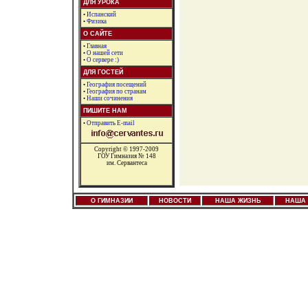
ДЛЯ УРОКА
•
Испанский
•
Физика
О САЙТЕ
•
Главная
•
О нашей сети
•
О сервере :)
ДЛЯ ГОСТЕЙ
•
География посещений
•
География по странам
•
Наши сочинения
ПИШИТЕ НАМ
•
Отправить E-mail
Copyright © 1997-2009
ГОУ Гимназия № 148
им. Сервантеса
О ГИМНАЗИИ
НОВОСТИ
НАША ЖИЗНЬ
НАША 